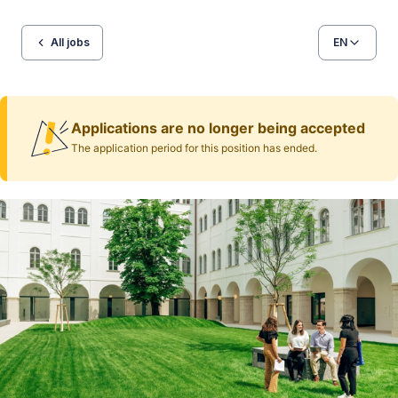
All jobs
EN